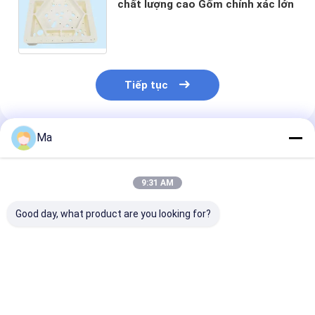
chất lượng cao Gốm chính xác lớn
Tiếp tục
Ma
Sản Phẩm Khuyến Cáo
9:31 AM
Good day, what product are you looking for?
Bột độn nhôm nitrua
Các ống trao đổi
Các bộ phận Si
kích thước hạt lớn
nhiệt dẫn nhiệt cao
Carbide Sinter
với độ tinh khiết cao
với tính chất đồng
không áp suất