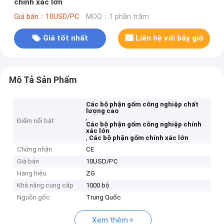
chính xác lớn
Giá bán：10USD/PC
MOQ：1 phần trăm
Giá tốt nhất
Liên hệ với bây giờ
Mô Tả Sản Phẩm
Các bộ phận gốm công nghiệp chất
lượng cao
,
Điểm nổi bật
Các bộ phận gốm công nghiệp chính
xác lớn
,
Các bộ phận gốm chính xác lớn
Chứng nhận
CE
Giá bán
10USD/PC
Hàng hiệu
ZG
Khả năng cung cấp
1000 bộ
Nguồn gốc
Trung Quốc
Xem thêm